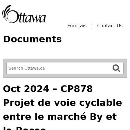
Skip to main search.
Français
Contact Us
Documents
R
e
f
Oct 2024 – CP878
i
n
Projet de voie cyclable
e
y
entre le marché By et
o
u
r