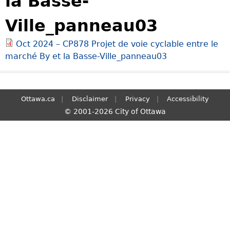
la Basse-
S
Ville_panneau03
e
a
Oct 2024 – CP878 Projet de voie cyclable entre le
r
marché By et la Basse-Ville_panneau03
c
h
Ottawa.ca
Disclaimer
Privacy
Accessibility
© 2001-2026 City of Ottawa