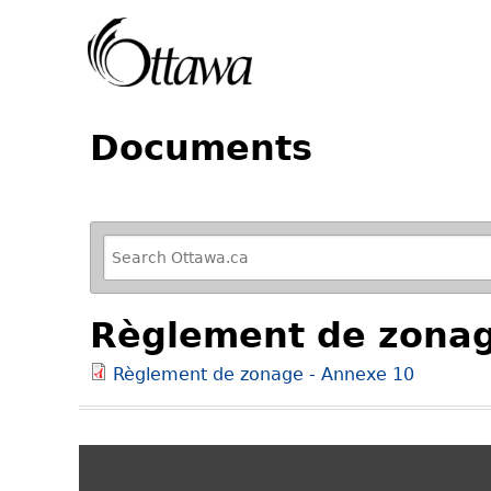
Documents
R
e
f
Règlement de zonag
i
n
Règlement de zonage - Annexe 10
e
y
o
u
r