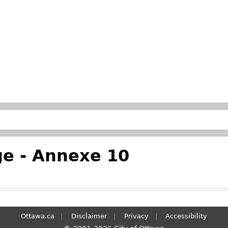
Skip to main search.
e - Annexe 10
Ottawa.ca
Disclaimer
Privacy
Accessibility