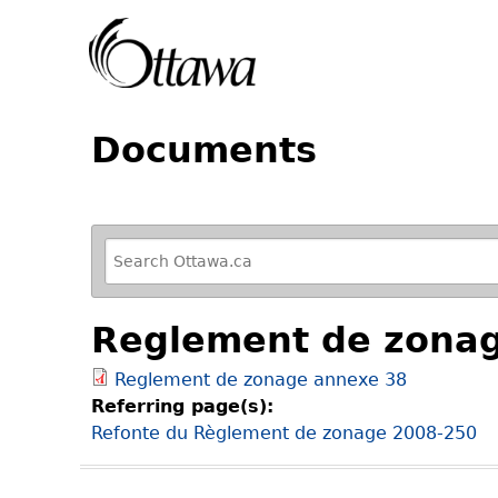
Documents
R
e
f
Reglement de zona
i
n
Reglement de zonage annexe 38
e
Referring page(s):
y
Refonte du Règlement de zonage 2008-250
o
u
r