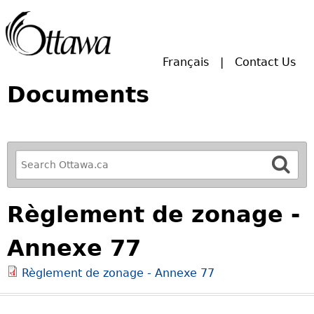
Skip to main search.
Français
Contact Us
Documents
R
e
f
Règlement de zonage -
i
n
Annexe 77
e
y
Règlement de zonage - Annexe 77
o
u
r