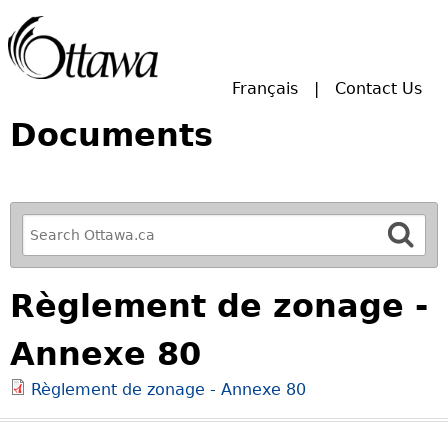
Skip to main search.
Français
Contact Us
Documents
R
e
f
Règlement de zonage -
i
n
Annexe 80
e
y
Règlement de zonage - Annexe 80
o
u
r