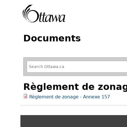
Documents
R
e
f
Règlement de zonag
i
n
Règlement de zonage - Annexe 157
e
y
o
u
r