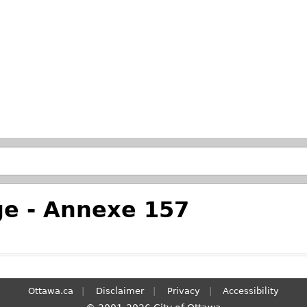
Skip to main search.
e - Annexe 157
Ottawa.ca
Disclaimer
Privacy
Accessibility