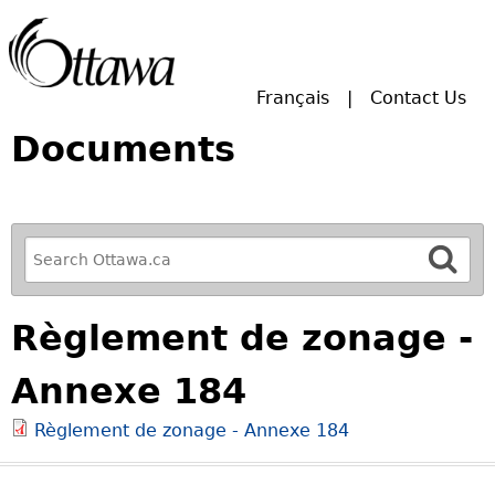
Skip to main search.
Français
Contact Us
Documents
R
e
f
Règlement de zonage -
i
n
Annexe 184
e
y
Règlement de zonage - Annexe 184
o
u
r