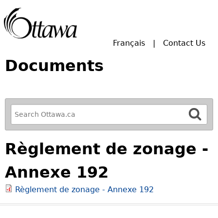
Skip to main search.
Français
Contact Us
Documents
R
e
f
Règlement de zonage -
i
n
Annexe 192
e
y
Règlement de zonage - Annexe 192
o
u
r