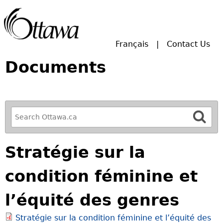
Skip to main search.
Français
Contact Us
Documents
R
e
f
Stratégie sur la
i
n
condition féminine et
e
y
l’équité des genres
o
u
Stratégie sur la condition féminine et l’équité des
r