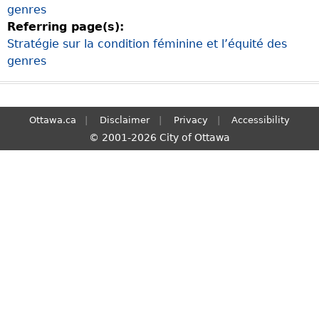
genres
S
Referring page(s):
e
Stratégie sur la condition féminine et l’équité des
a
genres
r
c
h
Ottawa.ca
Disclaimer
Privacy
Accessibility
© 2001-2026 City of Ottawa