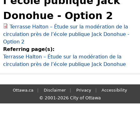
l’école publique Jack
S
Donohue - Option 2
e
a
Terrasse Halton – Étude sur la modération de la
r
circulation près de l’école publique Jack Donohue -
c
Option 2
h
Referring page(s):
Terrasse Halton – Étude sur la modération de la
circulation près de l’école publique Jack Donohue
Ottawa.ca
Disclaimer
Privacy
Accessibility
© 2001-2026 City of Ottawa