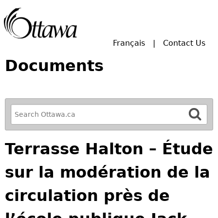
Skip to main search.
Français
Contact Us
Documents
R
e
f
Terrasse Halton – Étude
i
n
sur la modération de la
e
y
circulation près de
o
u
r