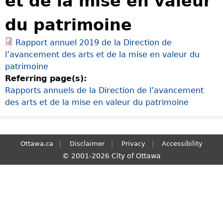
et de la mise en valeur
S
du patrimoine
e
a
Rapport annuel 2019 de la Direction de
r
l’avancement des arts et de la mise en valeur du
c
patrimoine
h
Referring page(s):
Rapports annuels de la Direction de l’avancement
des arts et de la mise en valeur du patrimoine
Ottawa.ca
Disclaimer
Privacy
Accessibility
© 2001-2026 City of Ottawa