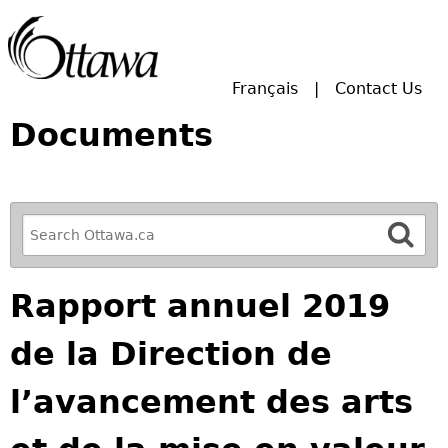
Skip to main search.
Français
Contact Us
Documents
R
e
f
Rapport annuel 2019
i
n
de la Direction de
e
y
l’avancement des arts
o
u
r