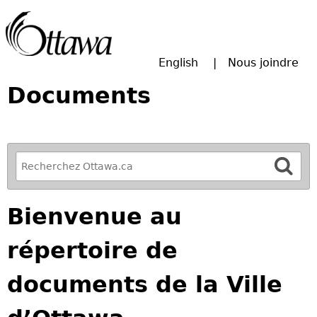
Passer à la recherche principale
English
Nous joindre
Documents
R
e
f
Bienvenue au
i
n
répertoire de
e
y
documents de la Ville
o
u
r