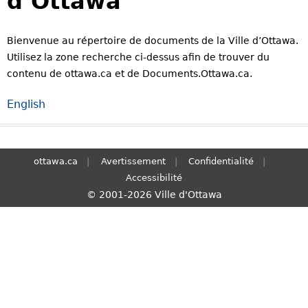
d’Ottawa
S
e
Bienvenue au répertoire de documents de la Ville d’Ottawa.
a
Utilisez la zone recherche ci-dessus afin de trouver du
r
contenu de ottawa.ca et de Documents.Ottawa.ca.
c
h
English
ottawa.ca
Avertissement
Confidentialité
Accessibilité
© 2001-2026 Ville d'Ottawa