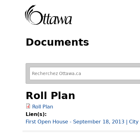
Documents
R
e
f
Roll Plan
i
n
Roll Plan
e
Lien(s):
y
First Open House - September 18, 2013 | City
o
u
r