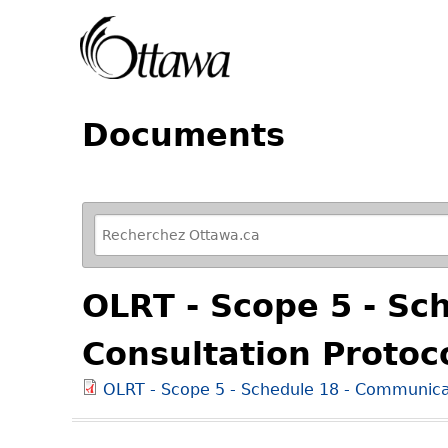
Documents
R
e
f
OLRT - Scope 5 - Sc
i
n
Consultation Protoc
e
y
OLRT - Scope 5 - Schedule 18 - Communicat
o
u
r