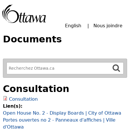
Passer à la recherche principale
English
Nous joindre
Documents
R
e
f
Consultation
i
n
Consultation
e
Lien(s):
y
Open House No. 2 - Display Boards | City of Ottawa
o
Portes ouvertes no 2 - Panneaux d'affiches | Ville
u
d'Ottawa
r