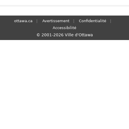
S
e
a
ottawa.ca
Avertissement
Confidentialité
r
Accessibilité
c
© 2001-2026 Ville d'Ottawa
h