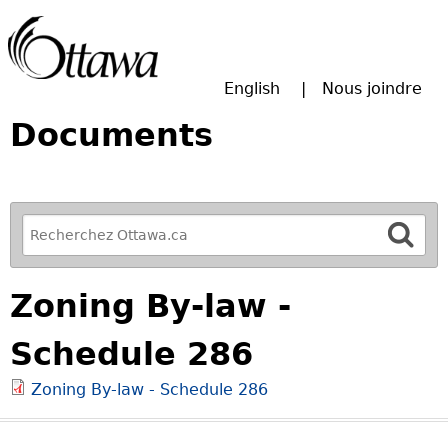
Passer à la recherche principale
English
Nous joindre
Documents
R
e
f
Zoning By-law -
i
n
Schedule 286
e
y
Zoning By-law - Schedule 286
o
u
r