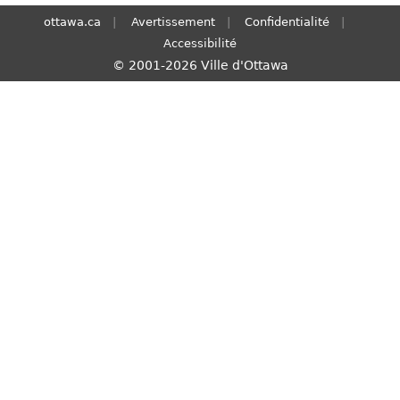
S
ottawa.ca
Avertissement
Confidentialité
e
Accessibilité
a
© 2001-2026 Ville d'Ottawa
r
c
h