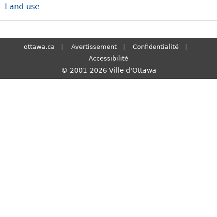
Land use
S
e
a
r
ottawa.ca
Avertissement
Confidentialité
c
Accessibilité
h
© 2001-2026 Ville d'Ottawa