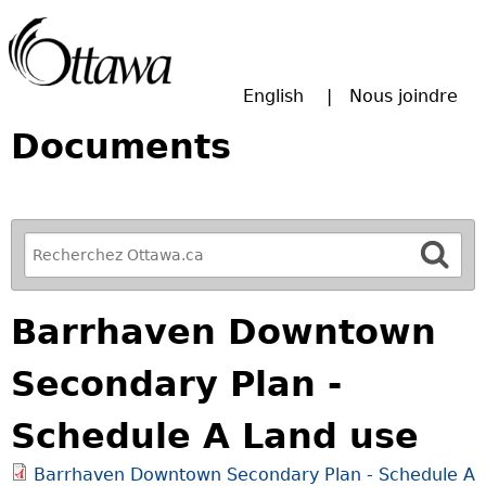
Passer à la recherche principale
English
Nous joindre
Documents
R
e
f
Barrhaven Downtown
i
n
Secondary Plan -
e
y
Schedule A Land use
o
u
Barrhaven Downtown Secondary Plan - Schedule A
r