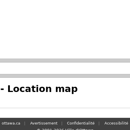
Passer à la recherche principale
- Location map
ottawa.ca
Avertissement
Confidentialité
Accessibilité