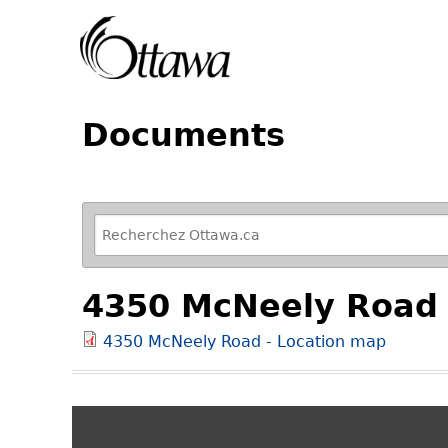
Documents
R
e
f
4350 McNeely Road 
i
n
4350 McNeely Road - Location map
e
y
o
u
r