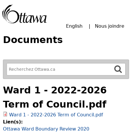
Passer à la recherche principale
English
Nous joindre
Documents
R
e
f
Ward 1 - 2022-2026
i
n
Term of Council.pdf
e
y
Ward 1 - 2022-2026 Term of Council.pdf
o
Lien(s):
u
Ottawa Ward Boundary Review 2020
r