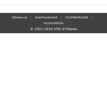
S
e
a
ottawa.ca
Avertissement
Confidentialité
r
Accessibilité
c
© 2001-2026 Ville d'Ottawa
h