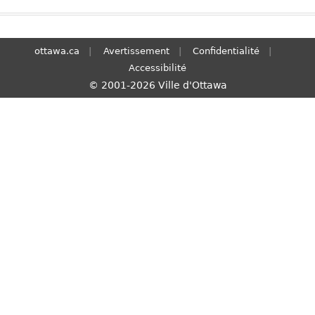
S
e
a
ottawa.ca
Avertissement
Confidentialité
r
Accessibilité
c
© 2001-2026 Ville d'Ottawa
h