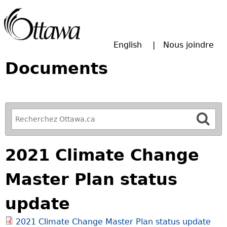
Passer à la recherche principale
English
Nous joindre
Documents
R
e
f
2021 Climate Change
i
n
Master Plan status
e
y
update
o
u
2021 Climate Change Master Plan status update
r