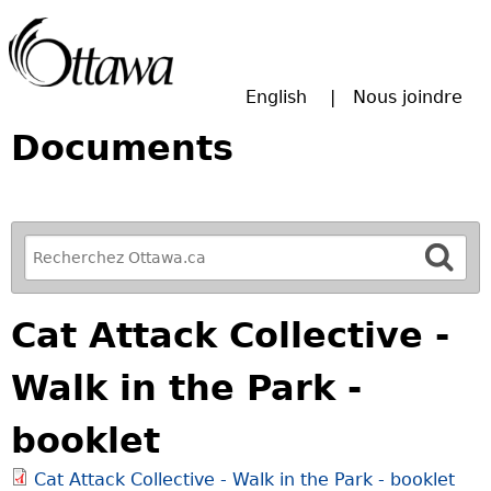
Passer à la recherche principale
English
Nous joindre
Documents
R
e
f
Cat Attack Collective -
i
n
Walk in the Park -
e
y
booklet
o
u
Cat Attack Collective - Walk in the Park - booklet
r