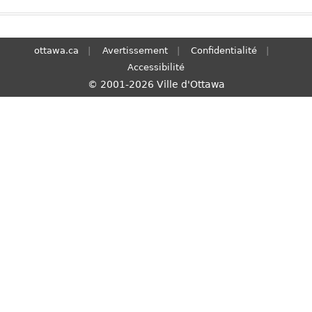
S
e
a
ottawa.ca
Avertissement
Confidentialité
r
Accessibilité
c
© 2001-2026 Ville d'Ottawa
h