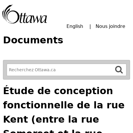
Passer à la recherche principale
English
Nous joindre
Documents
R
e
f
Étude de conception
i
n
fonctionnelle de la rue
e
y
Kent (entre la rue
o
u
r