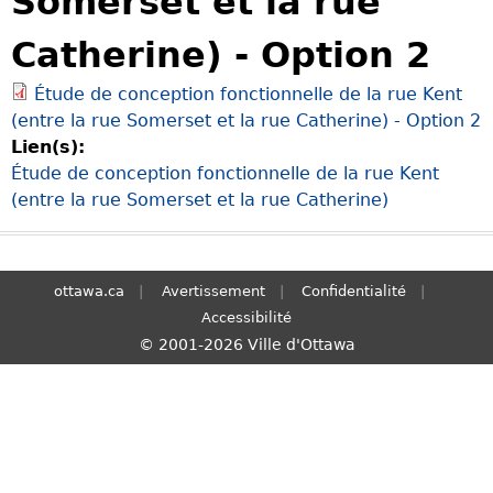
Somerset et la rue
S
Catherine) - Option 2
e
a
Étude de conception fonctionnelle de la rue Kent
r
(entre la rue Somerset et la rue Catherine) - Option 2
c
Lien(s):
h
Étude de conception fonctionnelle de la rue Kent
(entre la rue Somerset et la rue Catherine)
ottawa.ca
Avertissement
Confidentialité
Accessibilité
© 2001-2026 Ville d'Ottawa