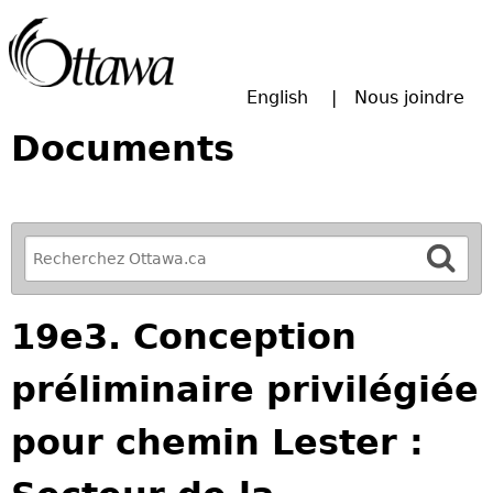
Passer à la recherche principale
English
Nous joindre
Documents
R
e
f
19e3. Conception
i
n
préliminaire privilégiée
e
y
pour chemin Lester :
o
u
r