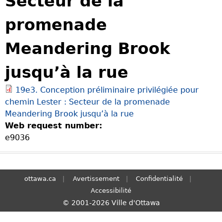
Secteur de la
S
promenade
e
a
Meandering Brook
r
c
jusqu’à la rue
h
19e3. Conception préliminaire privilégiée pour
chemin Lester : Secteur de la promenade
Meandering Brook jusqu’à la rue
Web request number:
e9036
ottawa.ca
Avertissement
Confidentialité
Accessibilité
© 2001-2026 Ville d'Ottawa