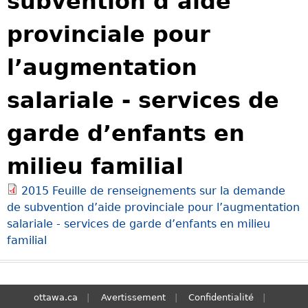
subvention d’aide
S
provinciale pour
e
a
l’augmentation
r
c
salariale - services de
h
garde d’enfants en
milieu familial
2015 Feuille de renseignements sur la demande
de subvention d’aide provinciale pour l’augmentation
salariale - services de garde d’enfants en milieu
familial
ottawa.ca
Avertissement
Confidentialité