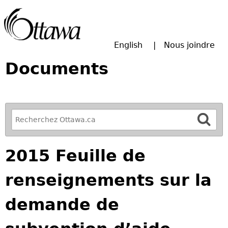
Passer à la recherche principale
English
Nous joindre
Documents
R
e
f
2015 Feuille de
i
n
renseignements sur la
e
y
demande de
o
u
r