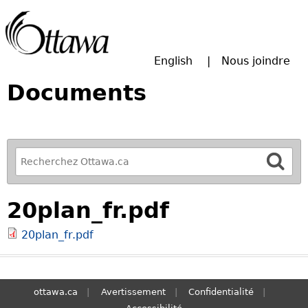
Passer à la recherche principale
English
Nous joindre
Documents
R
e
f
20plan_fr.pdf
i
n
20plan_fr.pdf
e
y
o
u
ottawa.ca
Avertissement
Confidentialité
r