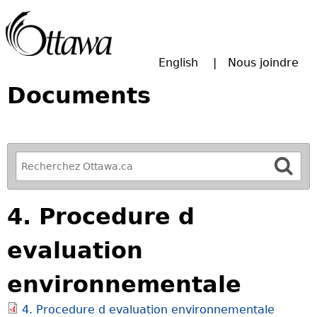
Passer à la recherche principale
English
Nous joindre
Documents
R
e
f
4. Procedure d
i
n
evaluation
e
y
environnementale
o
u
4. Procedure d evaluation environnementale
r