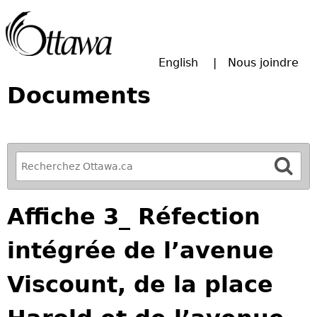
Passer à la recherche principale
English
Nous joindre
Documents
R
e
f
Affiche 3_ Réfection
i
n
intégrée de l’avenue
e
y
Viscount, de la place
o
u
r