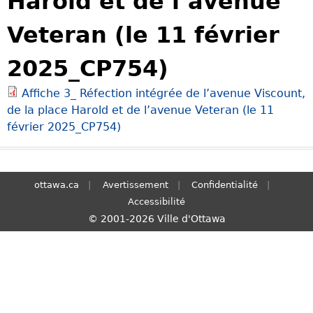
Harold et de l’avenue
S
Veteran (le 11 février
e
a
2025_CP754)
r
c
Affiche 3_ Réfection intégrée de l’avenue Viscount,
h
de la place Harold et de l’avenue Veteran (le 11
février 2025_CP754)
ottawa.ca
Avertissement
Confidentialité
Accessibilité
© 2001-2026 Ville d'Ottawa