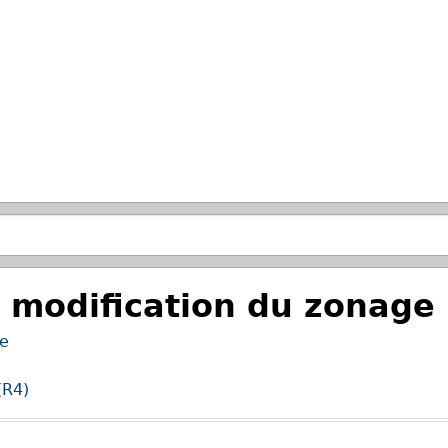
Passer à la recherche principale
 modification du zonage
ge
(R4)