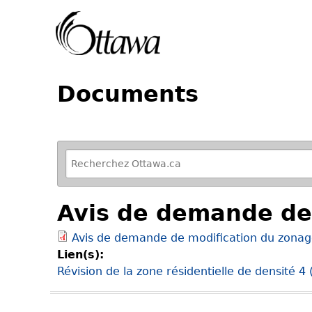
Documents
R
e
f
Avis de demande de
i
n
Avis de demande de modification du zona
e
Lien(s):
y
Révision de la zone résidentielle de densité 4 
o
u
r