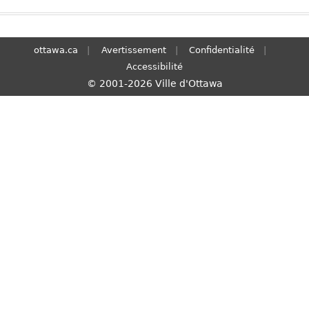
S
e
a
ottawa.ca
Avertissement
Confidentialité
r
Accessibilité
c
© 2001-2026 Ville d'Ottawa
h