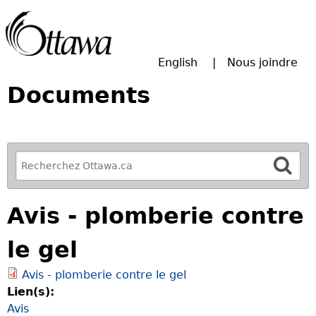
Passer à la recherche principale
English
Nous joindre
Documents
R
e
f
Avis - plomberie contre
i
n
le gel
e
y
Avis - plomberie contre le gel
o
Lien(s):
u
Avis
r