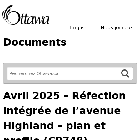
Passer à la recherche principale
English
Nous joindre
Documents
R
e
f
Avril 2025 – Réfection
i
n
intégrée de l’avenue
e
y
Highland – plan et
o
u
r