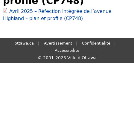
profile (CP748)
S
Avril 2025 – Réfection intégrée de l’avenue
e
Highland – plan et profile (CP748)
a
r
c
h
ottawa.ca
Avertissement
Confidentialité
Accessibilité
© 2001-2026 Ville d'Ottawa