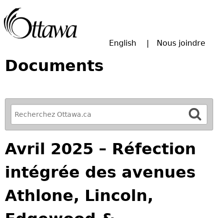
Passer à la recherche principale
English
Nous joindre
Documents
R
e
f
Avril 2025 – Réfection
i
n
intégrée des avenues
e
y
Athlone, Lincoln,
o
u
r