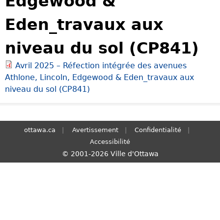
Edgewood &
S
Eden_travaux aux
e
a
niveau du sol (CP841)
r
c
Avril 2025 – Réfection intégrée des avenues
h
Athlone, Lincoln, Edgewood & Eden_travaux aux
niveau du sol (CP841)
ottawa.ca
Avertissement
Confidentialité
Accessibilité
© 2001-2026 Ville d'Ottawa