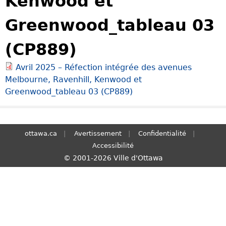
Kenwood et
S
Greenwood_tableau 03
e
a
(CP889)
r
c
Avril 2025 – Réfection intégrée des avenues
h
Melbourne, Ravenhill, Kenwood et
Greenwood_tableau 03 (CP889)
ottawa.ca
Avertissement
Confidentialité
Accessibilité
© 2001-2026 Ville d'Ottawa