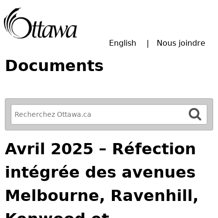
Passer à la recherche principale
English
Nous joindre
Documents
R
e
f
Avril 2025 – Réfection
i
n
intégrée des avenues
e
y
Melbourne, Ravenhill,
o
u
r