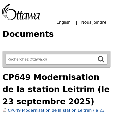
Passer à la recherche principale
English
Nous joindre
Documents
R
e
f
CP649 Modernisation
i
n
de la station Leitrim (le
e
y
23 septembre 2025)
o
u
CP649 Modernisation de la station Leitrim (le 23
r