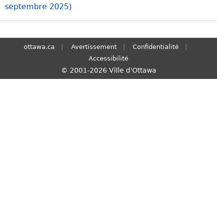
septembre 2025)
S
e
a
r
ottawa.ca
Avertissement
Confidentialité
c
Accessibilité
h
© 2001-2026 Ville d'Ottawa