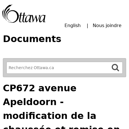
Passer à la recherche principale
English
Nous joindre
Documents
R
e
f
CP672 avenue
i
n
Apeldoorn -
e
y
modification de la
o
u
r