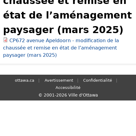
chaussée et remise en
S
état de l’aménagement
e
a
paysager (mars 2025)
r
c
CP672 avenue Apeldoorn - modification de la
h
chaussée et remise en état de l’aménagement
paysager (mars 2025)
ottawa.ca
Avertissement
Confidentialité
Accessibilité
© 2001-2026 Ville d'Ottawa