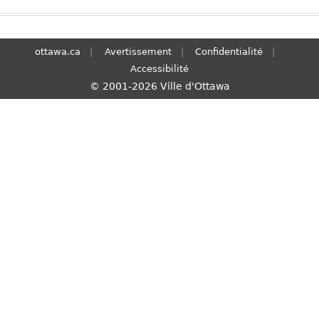
S
e
a
ottawa.ca
Avertissement
Confidentialité
r
Accessibilité
c
© 2001-2026 Ville d'Ottawa
h