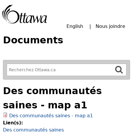
Passer à la recherche principale
English
Nous joindre
Documents
R
e
f
Des communautés
i
n
saines - map a1
e
y
Des communautés saines - map a1
o
Lien(s):
u
Des communautés saines
r