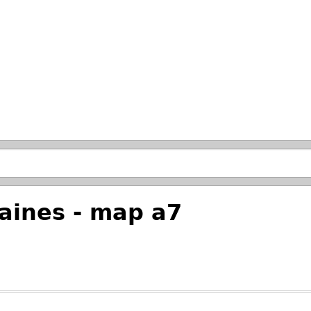
Passer à la recherche principale
ines - map a7