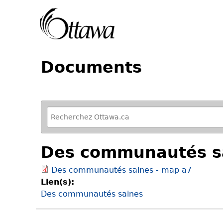
Documents
R
e
f
Des communautés sa
i
n
Des communautés saines - map a7
e
Lien(s):
y
Des communautés saines
o
u
r