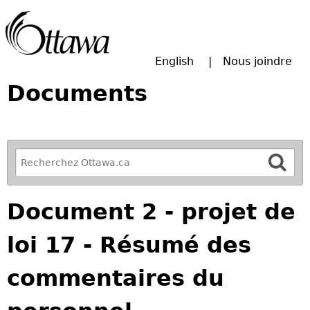
Passer à la recherche principale
English
Nous joindre
Documents
R
e
f
Document 2 - projet de
i
n
loi 17 - Résumé des
e
y
commentaires du
o
u
r