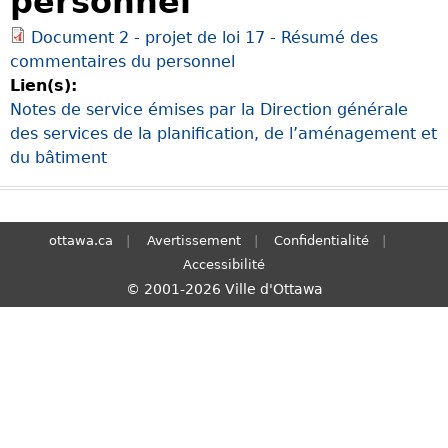
personnel
S
Document 2 - projet de loi 17 - Résumé des
e
commentaires du personnel
a
Lien(s):
r
Notes de service émises par la Direction générale
c
des services de la planification, de l’aménagement et
h
du bâtiment
ottawa.ca
Avertissement
Confidentialité
Accessibilité
© 2001-2026 Ville d'Ottawa