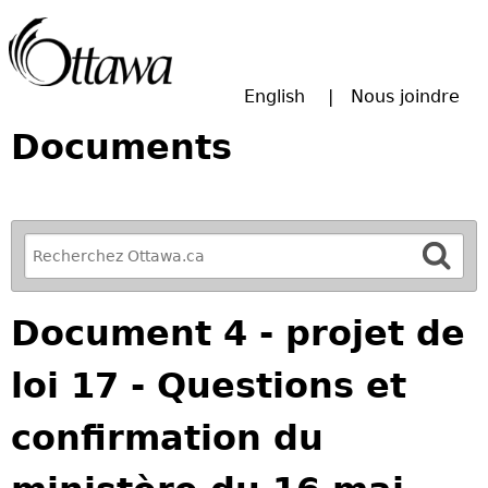
Passer à la recherche principale
English
Nous joindre
Documents
R
e
f
Document 4 - projet de
i
n
loi 17 - Questions et
e
y
confirmation du
o
u
r