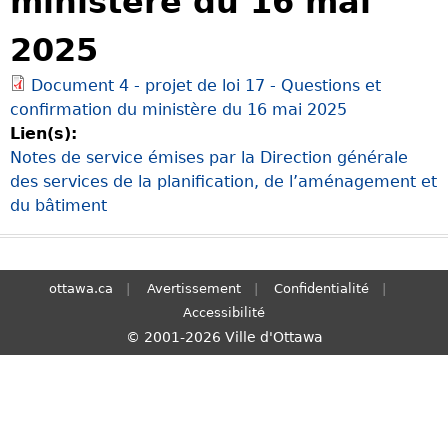
ministère du 16 mai
S
2025
e
a
Document 4 - projet de loi 17 - Questions et
r
confirmation du ministère du 16 mai 2025
c
Lien(s):
h
Notes de service émises par la Direction générale
des services de la planification, de l’aménagement et
du bâtiment
ottawa.ca
Avertissement
Confidentialité
Accessibilité
© 2001-2026 Ville d'Ottawa