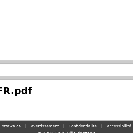
Passer à la recherche principale
FR.pdf
ottawa.ca
Avertissement
Confidentialité
Accessibilité