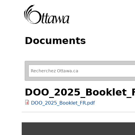
Documents
R
e
f
DOO_2025_Booklet_
i
n
DOO_2025_Booklet_FR.pdf
e
y
o
u
r