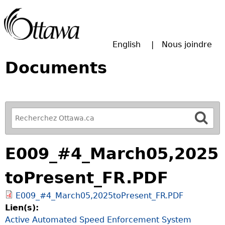
Passer à la recherche principale
English
Nous joindre
Documents
R
e
f
E009_#4_March05,2025
i
n
toPresent_FR.PDF
e
y
E009_#4_March05,2025toPresent_FR.PDF
o
Lien(s):
u
Active Automated Speed Enforcement System
r