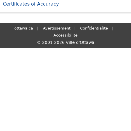
Certificates of Accuracy
S
e
a
r
ottawa.ca
Avertissement
Confidentialité
c
Accessibilité
h
© 2001-2026 Ville d'Ottawa