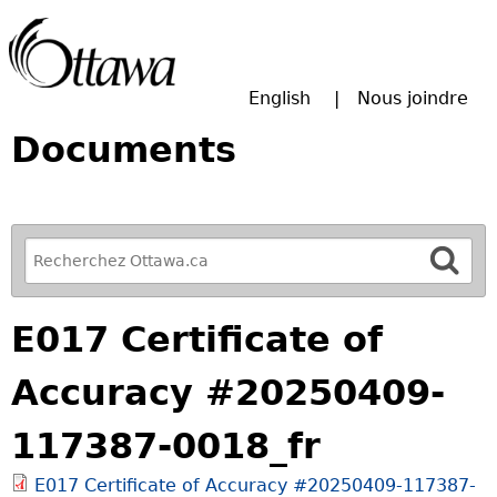
Passer à la recherche principale
English
Nous joindre
Documents
R
e
f
E017 Certificate of
i
n
Accuracy #20250409-
e
y
117387-0018_fr
o
u
E017 Certificate of Accuracy #20250409-117387-
r