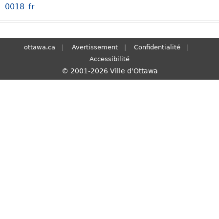
0018_fr
S
e
a
r
ottawa.ca
Avertissement
Confidentialité
c
Accessibilité
h
© 2001-2026 Ville d'Ottawa