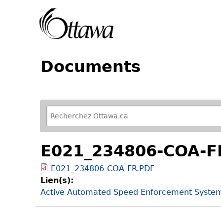
Documents
R
e
f
E021_234806-COA-F
i
n
E021_234806-COA-FR.PDF
e
Lien(s):
y
Active Automated Speed Enforcement System 
o
u
r