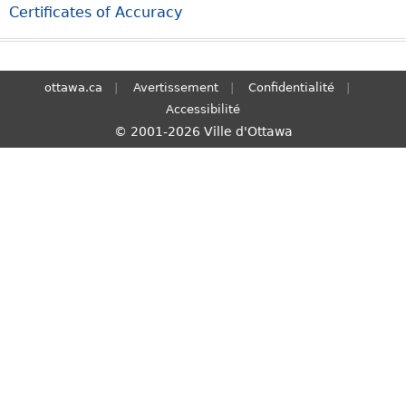
Certificates of Accuracy
S
e
a
r
ottawa.ca
Avertissement
Confidentialité
c
Accessibilité
h
© 2001-2026 Ville d'Ottawa