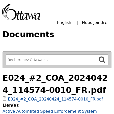
Passer à la recherche principale
English
Nous joindre
Documents
R
e
f
E024_#2_COA_2024042
i
n
4_114574-0010_FR.pdf
e
y
E024_#2_COA_20240424_114574-0010_FR.pdf
o
Lien(s):
u
Active Automated Speed Enforcement System
r