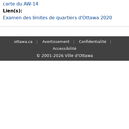
carte du AW-14
S
Lien(s):
e
Examen des limites de quartiers d'Ottawa 2020
a
r
c
h
ottawa.ca
Avertissement
Confidentialité
Accessibilité
© 2001-2026 Ville d'Ottawa