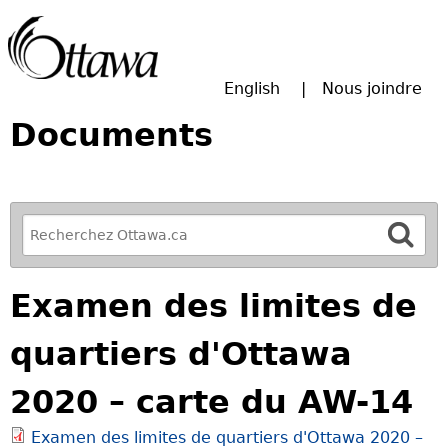
Passer à la recherche principale
English
Nous joindre
Documents
R
e
f
Examen des limites de
i
n
quartiers d'Ottawa
e
y
2020 – carte du AW-14
o
u
Examen des limites de quartiers d'Ottawa 2020 –
r