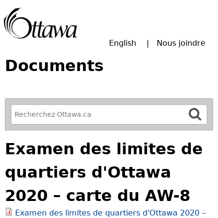
Passer à la recherche principale
English
Nous joindre
Documents
R
e
f
Examen des limites de
i
n
quartiers d'Ottawa
e
y
2020 – carte du AW-8
o
u
Examen des limites de quartiers d'Ottawa 2020 –
r