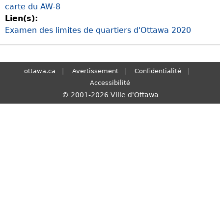
carte du AW-8
S
Lien(s):
e
Examen des limites de quartiers d'Ottawa 2020
a
r
c
h
ottawa.ca
Avertissement
Confidentialité
Accessibilité
© 2001-2026 Ville d'Ottawa