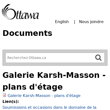
Passer à la recherche principale
English
Nous joindre
Documents
R
e
f
Galerie Karsh-Masson -
i
n
plans d'étage
e
y
Galerie Karsh-Masson - plans d'étage
o
Lien(s):
u
Soumissions et occasions dans le domaine de la
r