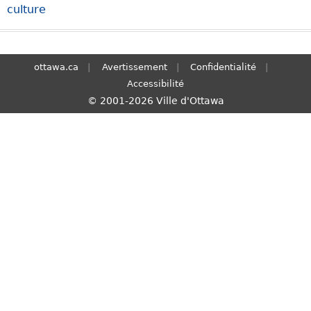
culture
S
e
a
r
ottawa.ca
Avertissement
Confidentialité
c
Accessibilité
h
© 2001-2026 Ville d'Ottawa