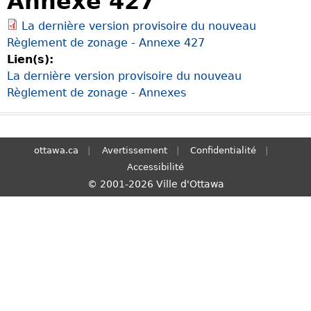
Annexe 427
S
La dernière version provisoire du nouveau
e
Règlement de zonage - Annexe 427
a
Lien(s):
r
La dernière version provisoire du nouveau
c
Règlement de zonage - Annexes
h
ottawa.ca
Avertissement
Confidentialité
Accessibilité
© 2001-2026 Ville d'Ottawa