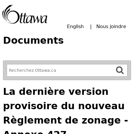
Passer à la recherche principale
English
Nous joindre
Documents
R
e
f
La dernière version
i
n
provisoire du nouveau
e
y
Règlement de zonage -
o
u
r