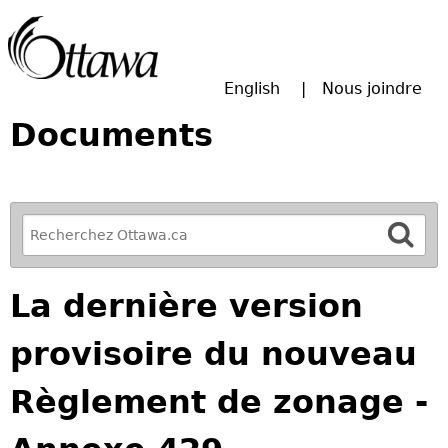
Passer à la recherche principale
English
Nous joindre
Documents
R
e
f
La dernière version
i
n
provisoire du nouveau
e
y
Règlement de zonage -
o
u
r