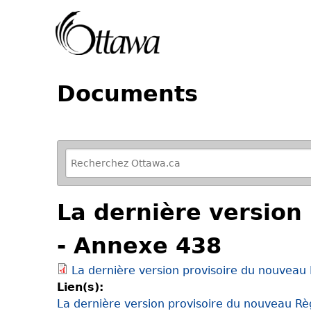
Documents
R
e
f
La dernière versio
i
n
- Annexe 438
e
y
La dernière version provisoire du nouvea
o
Lien(s):
u
La dernière version provisoire du nouveau R
r