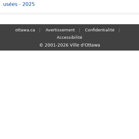
usées - 2025
S
e
a
r
ottawa.ca
Avertissement
Confidentialité
c
Accessibilité
h
© 2001-2026 Ville d'Ottawa