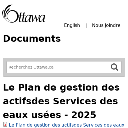
Passer à la recherche principale
English
Nous joindre
Documents
R
e
f
Le Plan de gestion des
i
n
actifsdes Services des
e
y
eaux usées - 2025
o
u
Le Plan de gestion des actifsdes Services des eaux
r